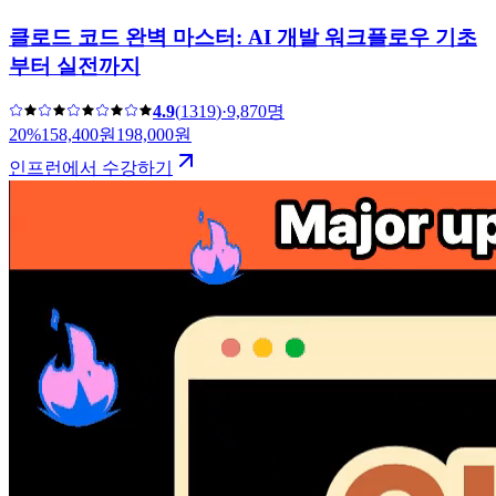
클로드 코드 완벽 마스터: AI 개발 워크플로우 기초
부터 실전까지
4.9
(
1319
)
·
9,870명
20
%
158,400
원
198,000
원
인프런에서 수강하기