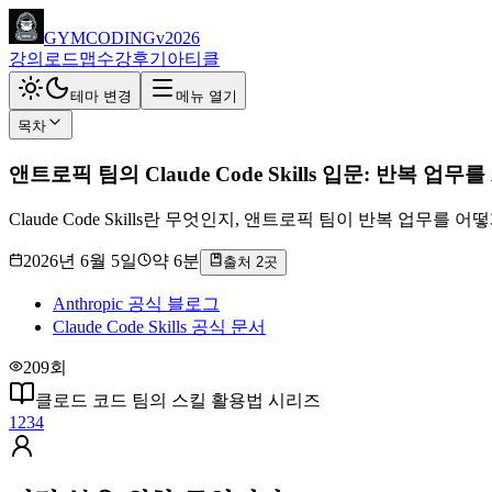
GYMCODING
v2026
강의
로드맵
수강후기
아티클
테마 변경
메뉴 열기
목차
앤트로픽 팀의 Claude Code Skills 입문: 반복 업무
Claude Code Skills란 무엇인지, 앤트로픽 팀이 반복 
2026년 6월 5일
약
6
분
출처
2
곳
Anthropic 공식 블로그
Claude Code Skills 공식 문서
209회
클로드 코드 팀의 스킬 활용법
시리즈
1
2
3
4