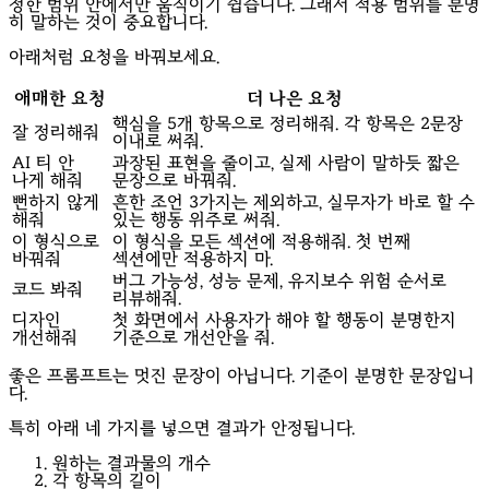
청한 범위 안에서만 움직이기 쉽습니다. 그래서 적용 범위를 분명
히 말하는 것이 중요합니다.
아래처럼 요청을 바꿔보세요.
애매한 요청
더 나은 요청
핵심을 5개 항목으로 정리해줘. 각 항목은 2문장
잘 정리해줘
이내로 써줘.
AI 티 안
과장된 표현을 줄이고, 실제 사람이 말하듯 짧은
나게 해줘
문장으로 바꿔줘.
뻔하지 않게
흔한 조언 3가지는 제외하고, 실무자가 바로 할 수
해줘
있는 행동 위주로 써줘.
이 형식으로
이 형식을 모든 섹션에 적용해줘. 첫 번째
바꿔줘
섹션에만 적용하지 마.
버그 가능성, 성능 문제, 유지보수 위험 순서로
코드 봐줘
리뷰해줘.
디자인
첫 화면에서 사용자가 해야 할 행동이 분명한지
개선해줘
기준으로 개선안을 줘.
좋은 프롬프트는 멋진 문장이 아닙니다. 기준이 분명한 문장입니
다.
특히 아래 네 가지를 넣으면 결과가 안정됩니다.
원하는 결과물의 개수
각 항목의 길이