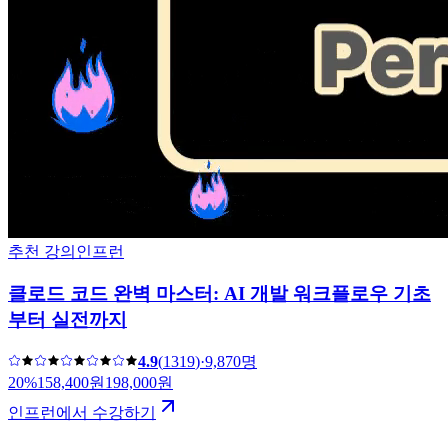
추천 강의
인프런
클로드 코드 완벽 마스터: AI 개발 워크플로우 기초
부터 실전까지
4.9
(
1319
)
·
9,870명
20
%
158,400
원
198,000
원
인프런에서 수강하기