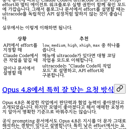
공식 문서에 따르면 Claude Code의 ultracode 모드는
xhigh
effort와 멀티 에이전트 워크플로우 실행 권한이 함께 묶인 모드
에 가깝습니다. 그래서 블로그나 문서에서 effort를 설명할 때는
ultracode를 독립적인 API 설정처럼 말하지 않는 것이 좋습니
다.
실무에서는 이렇게 이해하면 됩니다.
상황
추천
API에서 effort를
,
,
,
,
중 하나를
low
medium
high
xhigh
max
지정할 때
씁니다.
Claude Code에서
메뉴에 ultracode가 있다면 대형 코딩
큰 작업을 맡길 때
작업용 모드로 이해합니다.
ultracode는 “Claude Code의 작업
글이나 문서에서
모드”로 설명하고, API effort와
설명할 때
구분합니다.
Opus 4.8에서 특히 잘 맞는 요청 방식
Opus 4.8은 복잡한 작업에서 판단력과 협업 능력이 좋아졌다고
소개되었습니다. 하지만 모델이 좋아졌다고 해서 애매한 요청까
지 알아서 명확한 기준으로 바꿔주지는 않습니다.
공식 prompting 문서에서도 Opus 4.8은 지시를 더 문자 그대로
해석하는 경향이 있다고 설명합니다. 특히 낮은 effort에서는 요