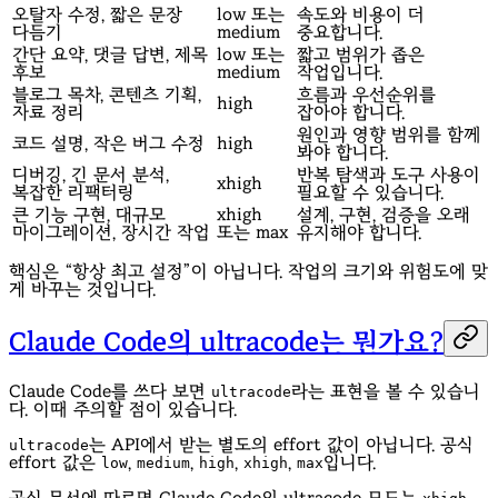
오탈자 수정, 짧은 문장
low 또는
속도와 비용이 더
다듬기
medium
중요합니다.
간단 요약, 댓글 답변, 제목
low 또는
짧고 범위가 좁은
후보
medium
작업입니다.
블로그 목차, 콘텐츠 기획,
흐름과 우선순위를
high
자료 정리
잡아야 합니다.
원인과 영향 범위를 함께
코드 설명, 작은 버그 수정
high
봐야 합니다.
디버깅, 긴 문서 분석,
반복 탐색과 도구 사용이
xhigh
복잡한 리팩터링
필요할 수 있습니다.
큰 기능 구현, 대규모
xhigh
설계, 구현, 검증을 오래
마이그레이션, 장시간 작업
또는 max
유지해야 합니다.
핵심은 “항상 최고 설정”이 아닙니다. 작업의 크기와 위험도에 맞
게 바꾸는 것입니다.
Claude Code의 ultracode는 뭔가요?
Claude Code를 쓰다 보면
라는 표현을 볼 수 있습니
ultracode
다. 이때 주의할 점이 있습니다.
는 API에서 받는 별도의 effort 값이 아닙니다. 공식
ultracode
effort 값은
,
,
,
,
입니다.
low
medium
high
xhigh
max